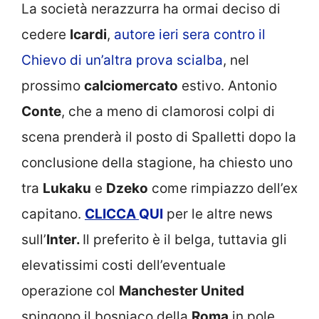
La società nerazzurra ha ormai deciso di
cedere
Icardi
,
autore ieri sera contro il
Chievo di un’altra prova scialba
, nel
prossimo
calciomercato
estivo. Antonio
Conte
, che a meno di clamorosi colpi di
scena prenderà il posto di Spalletti dopo la
conclusione della stagione, ha chiesto uno
tra
Lukaku
e
Dzeko
come rimpiazzo dell’ex
capitano.
CLICCA
QUI
per le altre news
sull’
Inter.
Il preferito è il belga, tuttavia gli
elevatissimi costi dell’eventuale
operazione col
Manchester United
spingono il bosniaco della
Roma
in pole.