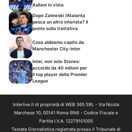
Asllani in vista
Dopo Zalewski l’Atalanta
pesca un altro interista? Il
punto sulla trattativa
Cosa abbiamo capito da
Manchester City-Inter
Inter, non solo Stones:
accordo da 40 milioni per
il top player della Premier
League
Interlive.it di proprietà di WEB 365 SRL - Via Nicola
Marchese 10, 00141 Roma (RM) - Codice Fiscale e
Partita I.V.A. 12279101005
Testata Giornalistica registrata presso il Tribunale di