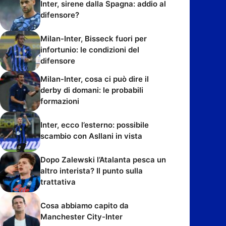
Inter, sirene dalla Spagna: addio al
difensore?
Milan-Inter, Bisseck fuori per
infortunio: le condizioni del
difensore
Milan-Inter, cosa ci può dire il
derby di domani: le probabili
formazioni
Inter, ecco l’esterno: possibile
scambio con Asllani in vista
Dopo Zalewski l’Atalanta pesca un
altro interista? Il punto sulla
trattativa
Cosa abbiamo capito da
Manchester City-Inter