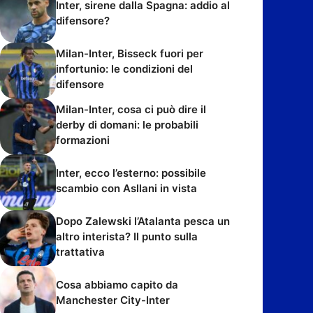
Inter, sirene dalla Spagna: addio al
difensore?
Milan-Inter, Bisseck fuori per
infortunio: le condizioni del
difensore
Milan-Inter, cosa ci può dire il
derby di domani: le probabili
formazioni
Inter, ecco l’esterno: possibile
scambio con Asllani in vista
Dopo Zalewski l’Atalanta pesca un
altro interista? Il punto sulla
trattativa
Cosa abbiamo capito da
Manchester City-Inter