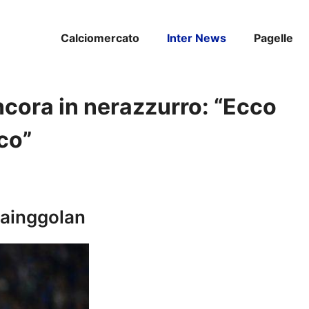
Calciomercato
Inter News
Pagelle
ncora in nerazzurro: “Ecco
co”
Nainggolan