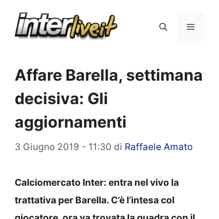
Vai
al
Menu
contenuto
Affare Barella, settimana
decisiva: Gli
aggiornamenti
3 Giugno 2019 - 11:30
di
Raffaele Amato
Calciomercato Inter: entra nel vivo la
trattativa per Barella. C’è l’intesa col
giocatore, ora va trovata la quadra con il