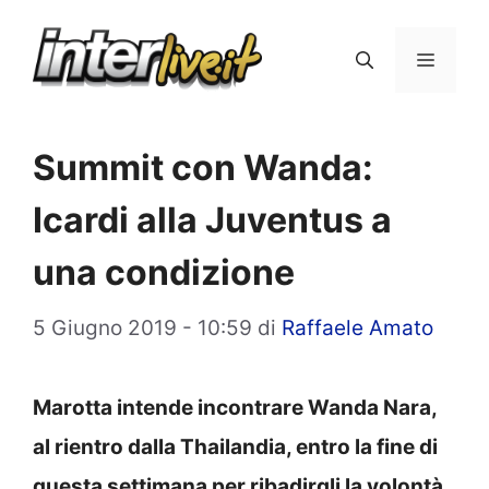
Vai
al
Menu
contenuto
Summit con Wanda:
Icardi alla Juventus a
una condizione
5 Giugno 2019 - 10:59
di
Raffaele Amato
Marotta intende incontrare Wanda Nara,
al rientro dalla Thailandia, entro la fine di
questa settimana per ribadirgli la volontà