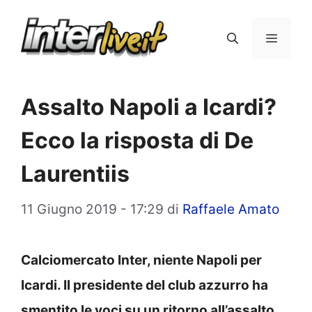
Vai
al
Menu
contenuto
Assalto Napoli a Icardi?
Ecco la risposta di De
Laurentiis
11 Giugno 2019 - 17:29
di
Raffaele Amato
Calciomercato Inter, niente Napoli per
Icardi. Il presidente del club azzurro ha
smentito le voci su un ritorno all’assalto