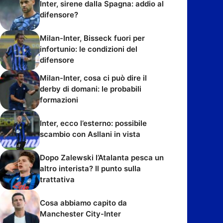
Inter, sirene dalla Spagna: addio al
difensore?
Milan-Inter, Bisseck fuori per
infortunio: le condizioni del
difensore
Milan-Inter, cosa ci può dire il
derby di domani: le probabili
formazioni
Inter, ecco l’esterno: possibile
scambio con Asllani in vista
Dopo Zalewski l’Atalanta pesca un
altro interista? Il punto sulla
trattativa
Cosa abbiamo capito da
Manchester City-Inter