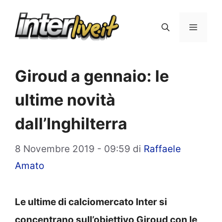
Vai
al
Menu
contenuto
Giroud a gennaio: le
ultime novità
dall’Inghilterra
8 Novembre 2019 - 09:59
di
Raffaele
Amato
Le ultime di calciomercato Inter si
concentrano sull’obiettivo Giroud con le