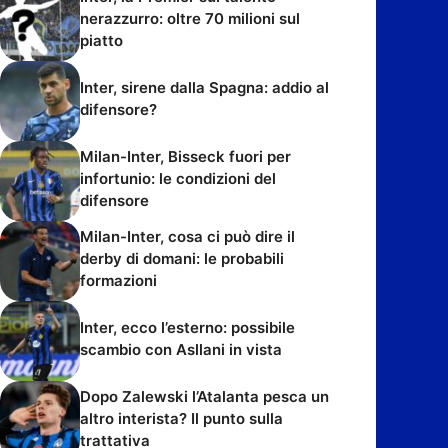
nerazzurro: oltre 70 milioni sul
piatto
Inter, sirene dalla Spagna: addio al
difensore?
Milan-Inter, Bisseck fuori per
infortunio: le condizioni del
difensore
Milan-Inter, cosa ci può dire il
derby di domani: le probabili
formazioni
Inter, ecco l’esterno: possibile
scambio con Asllani in vista
Dopo Zalewski l’Atalanta pesca un
altro interista? Il punto sulla
trattativa