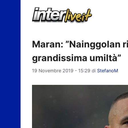
Vai
al
contenuto
Maran: ”Nainggolan r
grandissima umiltà”
19 Novembre 2019 - 15:29
di
StefanoM