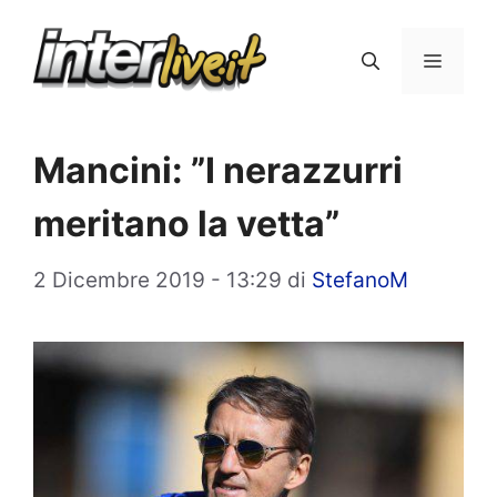
Vai
al
Menu
contenuto
Mancini: ”I nerazzurri
meritano la vetta”
2 Dicembre 2019 - 13:29
di
StefanoM