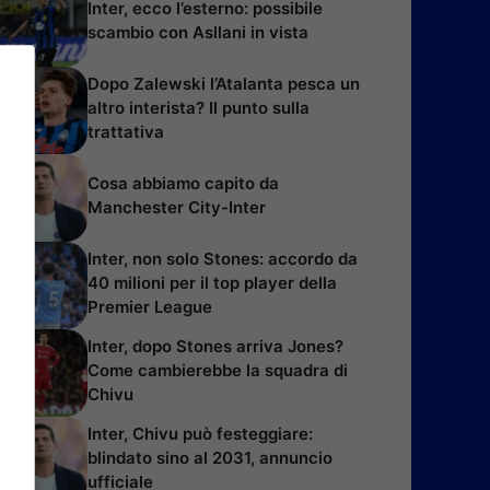
Inter, ecco l’esterno: possibile
scambio con Asllani in vista
Dopo Zalewski l’Atalanta pesca un
altro interista? Il punto sulla
trattativa
Cosa abbiamo capito da
Manchester City-Inter
Inter, non solo Stones: accordo da
40 milioni per il top player della
Premier League
Inter, dopo Stones arriva Jones?
Come cambierebbe la squadra di
Chivu
Inter, Chivu può festeggiare:
blindato sino al 2031, annuncio
ufficiale