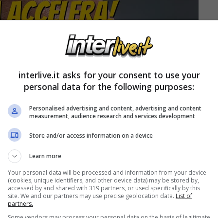
interlive.it asks for your consent to use your
personal data for the following purposes:
Personalised advertising and content, advertising and content
measurement, audience research and services development
Store and/or access information on a device
Learn more
Your personal data will be processed and information from your device
(cookies, unique identifiers, and other device data) may be stored by,
accessed by and shared with 319 partners, or used specifically by this
site. We and our partners may use precise geolocation data.
List of
partners.
iva dal nord Europa
Some vendors may process your personal data on the basis of legitimate