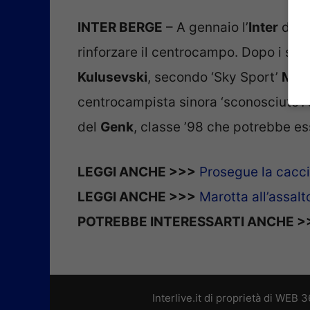
INTER BERGE
– A gennaio l’
Inter
dovr
rinforzare il centrocampo. Dopo i sog
Kulusevski
, secondo ‘Sky Sport’
Mar
centrocampista sinora ‘sconosciuto’: 
del
Genk
, classe ’98 che potrebbe es
LEGGI ANCHE >>>
Prosegue la cacci
LEGGI ANCHE >>>
Marotta all’assalt
POTREBBE INTERESSARTI ANCHE >
Interlive.it di proprietà di WEB