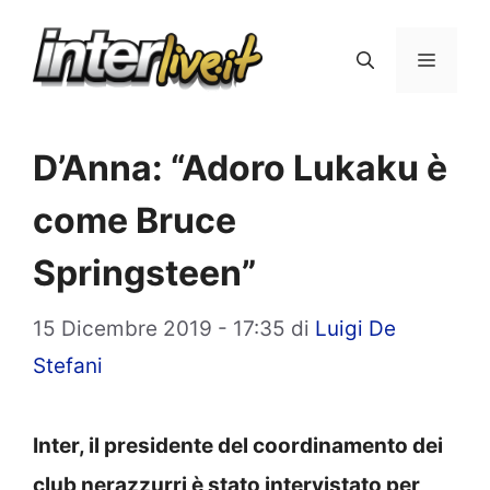
Vai
al
Menu
contenuto
D’Anna: “Adoro Lukaku è
come Bruce
Springsteen”
15 Dicembre 2019 - 17:35
di
Luigi De
Stefani
Inter, il presidente del coordinamento dei
club nerazzurri è stato intervistato per