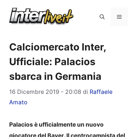
Vai
al
Menu
contenuto
Calciomercato Inter,
Ufficiale: Palacios
sbarca in Germania
16 Dicembre 2019 - 20:08
di
Raffaele
Amato
Palacios è ufficialmente un nuovo
giocatore del Bayer. Il centrocampista del