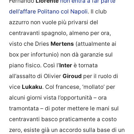
Fernando
Llorente
non entra a far parte
dell’affare Politano col Napoli
. Il club
azzurro non vuole più privarsi del
centravanti spagnolo, almeno per ora,
visto che Dries
Mertens
(attualmente ai
box per infortunio) non dà garanzie sul
piano fisico. Così l’
Inter
è tornata
all’assalto di Olivier
Giroud
per il ruolo di
vice
Lukaku
. Col francese, ‘mollato’ per
alcuni giorni vista l’opportunità – ora
tramontata – di poter mettere le mani sul
centravanti basco praticamente a costo
zero, esiste già un accordo sulla base di un