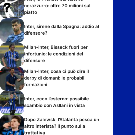
nerazzurro: oltre 70 milioni sul
piatto
Inter, sirene dalla Spagna: addio al
difensore?
Milan-Inter, Bisseck fuori per
infortunio: le condizioni del
difensore
Milan-Inter, cosa ci può dire il
derby di domani: le probabili
formazioni
Inter, ecco l’esterno: possibile
scambio con Asllani in vista
Dopo Zalewski l’Atalanta pesca un
altro interista? Il punto sulla
trattativa