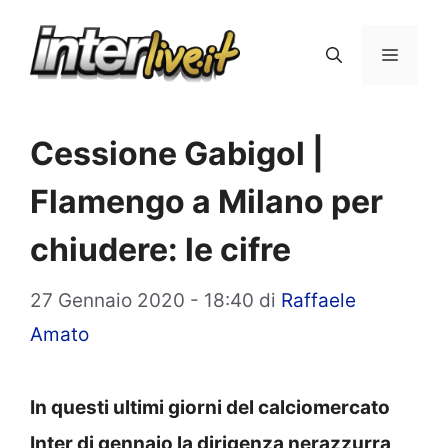
Vai
al
Menu
contenuto
Cessione Gabigol |
Flamengo a Milano per
chiudere: le cifre
27 Gennaio 2020 - 18:40
di
Raffaele
Amato
In questi ultimi giorni del calciomercato
Inter di gennaio la dirigenza nerazzurra