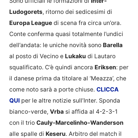
Sono ufficiali le formazioni di
Inter-
Ludogorets
, ritorno dei sedicesimi di
Europa League
di scena fra circa un’ora.
Conte conferma quasi totalmente l’undici
dell’andata: le uniche novità sono
Barella
al posto di Vecino e
Lukaku
di Lautaro
squalificato. C’è quindi ancora
Eriksen
: per
il danese prima da titolare al ‘Meazza’, che
come noto sarà a porte chiuse.
CLICCA
QUI
per le altre notizie sull’Inter. Sponda
bianco-verde,
Vrba
si affida al 4-2-3-1
con il trio
Cauly-Marcelinho-Wanderson
alle spalle di
Keseru
. Arbitro del match il