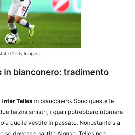
estate (Getty Images)
es in bianconero: tradimento
x
Inter Telles
in bianconero. Sono queste le
ue terzini sinistri, i quali potrebbero ritornare
to a quelle vestite in passato. Nonostante sia
o se dovesse partite Alonso, Telles non