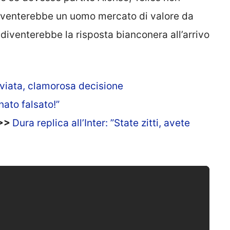
 diventerebbe un uomo mercato di valore da
 diventerebbe la risposta bianconera all’arrivo
nviata, clamorosa decisione
ato falsato!”
>>>
Dura replica all’Inter: ”State zitti, avete