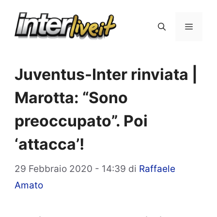
Vai
al
Menu
contenuto
Juventus-Inter rinviata |
Marotta: “Sono
preoccupato”. Poi
‘attacca’!
29 Febbraio 2020 - 14:39
di
Raffaele
Amato