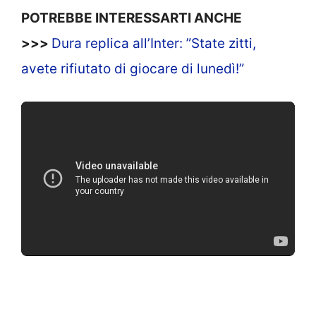
POTREBBE INTERESSARTI ANCHE
>>>
Dura replica all’Inter: ”State zitti,
avete rifiutato di giocare di lunedì!”