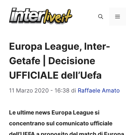
Vai
al
Menu
contenuto
Europa League, Inter-
Getafe | Decisione
UFFICIALE dell’Uefa
11 Marzo 2020 - 16:38
di
Raffaele Amato
Le ultime news Europa League si
concentrano sul comunicato ufficiale
dell’UEFA a proposito del match di Europa