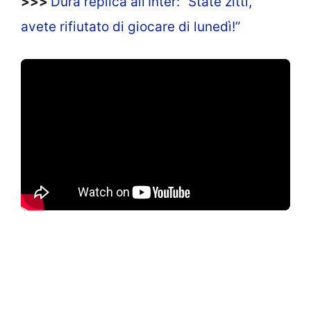
>>>
Dura replica all’Inter: ”State zitti,
avete rifiutato di giocare di lunedì!”