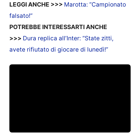
LEGGI ANCHE >>>
Marotta: ”Campionato
falsato!”
POTREBBE INTERESSARTI ANCHE
>>>
Dura replica all’Inter: ”State zitti,
avete rifiutato di giocare di lunedì!”