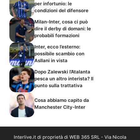
per infortunio: le
condizioni del difensore
Milan-Inter, cosa ci può
dire il derby di domani: le
probabili formazioni
Inter, ecco l’esterno:
possibile scambio con
Asllani in vista
Dopo Zalewski l’Atalanta
pesca un altro interista? Il
punto sulla trattativa
Cosa abbiamo capito da
Manchester City-Inter
Interlive.it di proprietà di WEB 365 SRL - Via Nicola