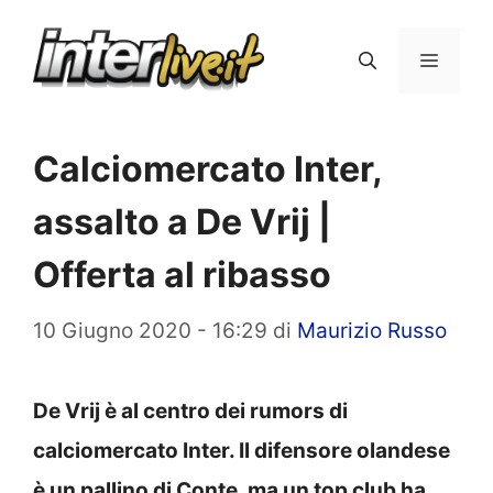
Vai
al
Menu
contenuto
Calciomercato Inter,
assalto a De Vrij |
Offerta al ribasso
10 Giugno 2020 - 16:29
di
Maurizio Russo
De Vrij è al centro dei rumors di
calciomercato Inter. Il difensore olandese
è un pallino di Conte, ma un top club ha