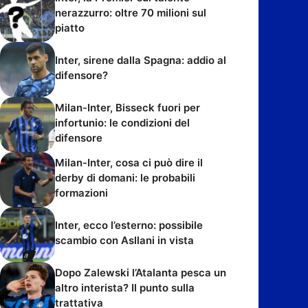
nerazzurro: oltre 70 milioni sul
piatto
Inter, sirene dalla Spagna: addio al
difensore?
Milan-Inter, Bisseck fuori per
infortunio: le condizioni del
difensore
Milan-Inter, cosa ci può dire il
derby di domani: le probabili
formazioni
Inter, ecco l’esterno: possibile
scambio con Asllani in vista
Dopo Zalewski l’Atalanta pesca un
altro interista? Il punto sulla
trattativa