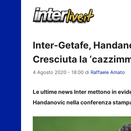
Vai
al
contenuto
Inter-Getafe, Handan
Cresciuta la ‘cazzimm
4 Agosto 2020 - 18:00
di
Raffaele Amato
Le ultime news Inter mettono in evide
Handanovic nella conferenza stampa d