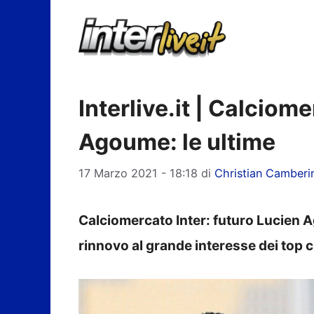
Vai
al
contenuto
Interlive.it | Calciome
Agoume: le ultime
17 Marzo 2021 - 18:18
di
Christian Camberi
Calciomercato Inter: futuro Lucien A
rinnovo al grande interesse dei top clu