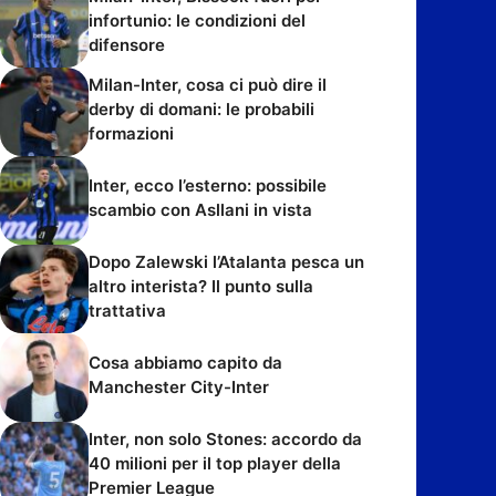
infortunio: le condizioni del
difensore
Milan-Inter, cosa ci può dire il
derby di domani: le probabili
formazioni
Inter, ecco l’esterno: possibile
scambio con Asllani in vista
Dopo Zalewski l’Atalanta pesca un
altro interista? Il punto sulla
trattativa
Cosa abbiamo capito da
Manchester City-Inter
Inter, non solo Stones: accordo da
40 milioni per il top player della
Premier League