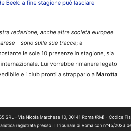
de Beek: a fine stagione può lasciare
tra redazione, anche altre società europee
avarese – sono sulle sue tracce
; a
stante le sole 10 presenze in stagione, sia
io internazionale. Lui vorrebbe rimanere legato
vedibile e i club pronti a strapparlo a
Marotta
 365 SRL - Via Nicola Marchese 10, 00141 Roma (RM) - Codice Fis
alistica registrata presso il Tribunale di Roma con n°45/2023 