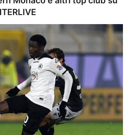
ern Monaco e altri top club su
NTERLIVE