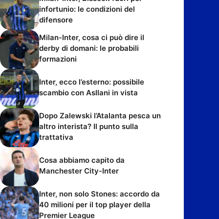
infortunio: le condizioni del
difensore
Milan-Inter, cosa ci può dire il
derby di domani: le probabili
formazioni
Inter, ecco l’esterno: possibile
scambio con Asllani in vista
Dopo Zalewski l’Atalanta pesca un
altro interista? Il punto sulla
trattativa
Cosa abbiamo capito da
Manchester City-Inter
Inter, non solo Stones: accordo da
40 milioni per il top player della
Premier League