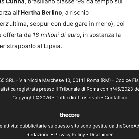
us
Cunha
, brasiliano classe ’99 da tempo sul
orza all’
Hertha Berlino
, a rischio
terz’ultima, seppur con due gare in meno), coi
a offerta da
18 milioni di euro
, in sostanza la
r strapparlo al Lipsia.
 365 SRL - Via Nicola Marchese 10, 00141 Roma (RM) - Codice Fis
alistica registrata presso il Tribunale di Roma con n°45/2023 
Copyright ©2026 - Tutti i diritti riservati -
Contattaci
e attività pubblicitarie su questo sito sono gestite da theCoreA
Redazione
-
Privacy Policy
-
Disclaimer