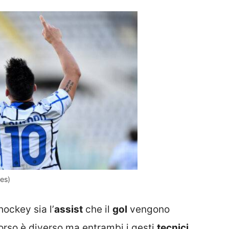
es)
hockey sia l’
assist
che il
gol
vengono
scorso è diverso ma entrambi i gesti
tecnici