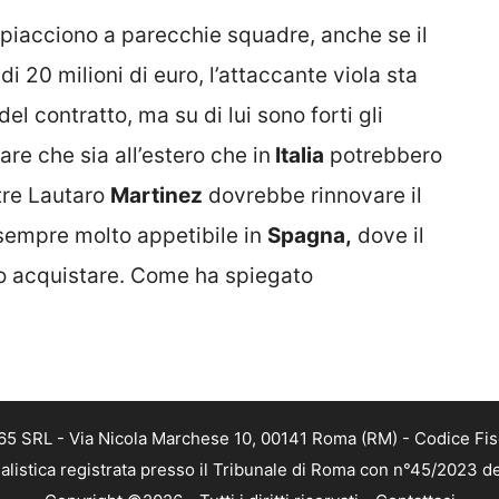
ti piacciono a parecchie squadre, anche se il
di 20 milioni di euro, l’attaccante viola sta
del contratto, ma su di lui sono forti gli
re che sia all’estero che in
Italia
potrebbero
tre Lautaro
Martinez
dovrebbe rinnovare il
 sempre molto appetibile in
Spagna,
dove il
lo acquistare. Come ha spiegato
 365 SRL - Via Nicola Marchese 10, 00141 Roma (RM) - Codice Fis
alistica registrata presso il Tribunale di Roma con n°45/2023 