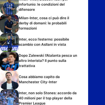
infortunio: le condizioni del
difensore
Milan-Inter, cosa ci può dire il
derby di domani: le probabili
formazioni
Inter, ecco l’esterno: possibile
scambio con Asllani in vista
Dopo Zalewski l’Atalanta pesca un
altro interista? Il punto sulla
trattativa
Cosa abbiamo capito da
Manchester City-Inter
Inter, non solo Stones: accordo da
40 milioni per il top player della
Premier League