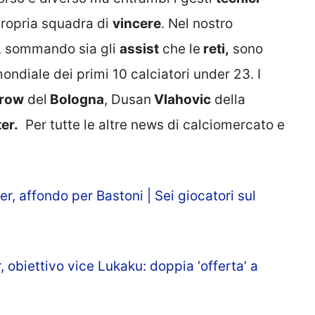
propria squadra di
vincere
. Nel nostro
e, sommando sia gli
assist
che le
reti,
sono
mondiale dei primi 10 calciatori under 23. I
row
del
Bologna
, Dusan
Vlahovic
della
ter.
Per tutte le altre news di calciomercato e
r, affondo per Bastoni | Sei giocatori sul
 obiettivo vice Lukaku: doppia ‘offerta’ a