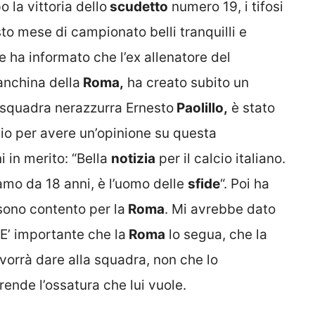
 la vittoria dello
scudetto
numero 19, i tifosi
o mese di campionato belli tranquilli e
e ha informato che l’ex allenatore del
panchina della
Roma,
ha creato subito un
a squadra nerazzurra Ernesto
Paolillo,
è stato
o per avere un’opinione su questa
i in merito: “Bella
notizia
per il calcio italiano.
mo da 18 anni, è l’uomo delle
sfide
“. Poi ha
sono contento per la
Roma
. Mi avrebbe dato
 E’ importante che la
Roma
lo segua, che la
 vorrà dare alla squadra, non che lo
ende l’ossatura che lui vuole.