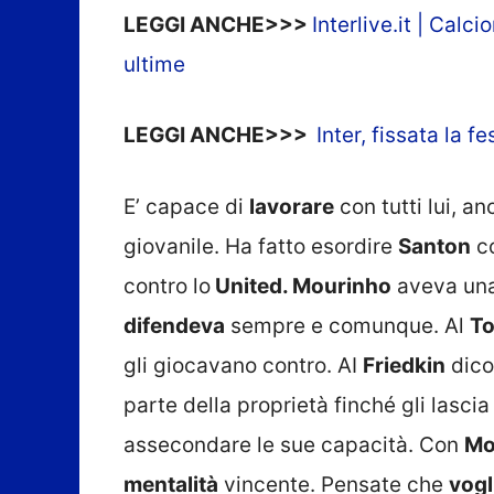
LEGGI ANCHE>>>
Interlive.it | Calc
ultime
LEGGI ANCHE>>>
Inter, fissata la 
E’ capace di
lavorare
con tutti lui, an
giovanile. Ha fatto esordire
Santon
co
contro lo
United. Mourinho
aveva una 
difendeva
sempre e comunque. Al
T
gli giocavano contro. AI
Friedkin
dico
parte della proprietà finché gli lasci
assecondare le sue capacità. Con
Mo
mentalità
vincente. Pensate che
vogl