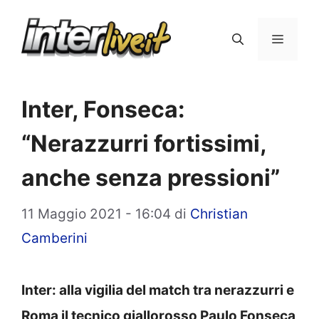
Vai
al
Menu
contenuto
Inter, Fonseca:
“Nerazzurri fortissimi,
anche senza pressioni”
11 Maggio 2021 - 16:04
di
Christian
Camberini
Inter: alla vigilia del match tra nerazzurri e
Roma il tecnico giallorosso Paulo Fonseca