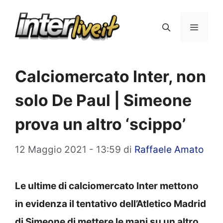
Vai
al
Menu
contenuto
Calciomercato Inter, non
solo De Paul | Simeone
prova un altro ‘scippo’
12 Maggio 2021 - 13:59
di
Raffaele Amato
Le ultime di calciomercato Inter mettono
in evidenza il tentativo dell’Atletico Madrid
di Simeone di mettere le mani su un altro