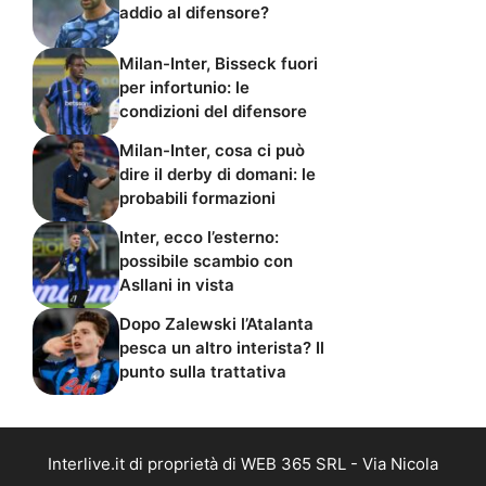
addio al difensore?
Milan-Inter, Bisseck fuori
per infortunio: le
condizioni del difensore
Milan-Inter, cosa ci può
dire il derby di domani: le
probabili formazioni
Inter, ecco l’esterno:
possibile scambio con
Asllani in vista
Dopo Zalewski l’Atalanta
pesca un altro interista? Il
punto sulla trattativa
Interlive.it di proprietà di WEB 365 SRL - Via Nicola