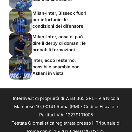
Milan-Inter, Bisseck fuori
per infortunio: le
condizioni del difensore
Milan-Inter, cosa ci può
dire il derby di domani: le
probabili formazioni
Inter, ecco l’esterno:
possibile scambio con
Asllani in vista
Interlive.it di proprietà di WEB 365 SRL - Via Nicola
Marchese 10, 00141 Roma (RM) - Codice Fiscale e
Partita I.V.A. 12279101005
Testata Giornalistica registrata presso il Tribunale di
Roma con n°45/2023 del 07/03/2023