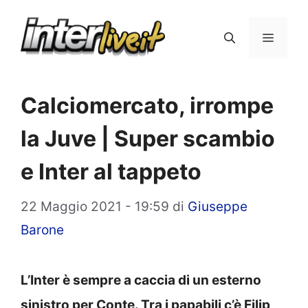
Vai
al
Menu
contenuto
Calciomercato, irrompe
la Juve | Super scambio
e Inter al tappeto
22 Maggio 2021 - 19:59
di
Giuseppe
Barone
L’Inter è sempre a caccia di un esterno
sinistro per Conte. Tra i papabili c’è Filip