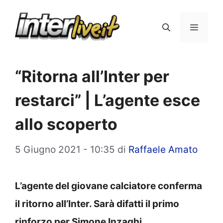
Vai
al
Menu
contenuto
“Ritorna all’Inter per
restarci” | L’agente esce
allo scoperto
5 Giugno 2021 - 10:35
di
Raffaele Amato
L’agente del giovane calciatore conferma
il ritorno all’Inter. Sarà difatti il primo
rinforzo per Simone Inzaghi