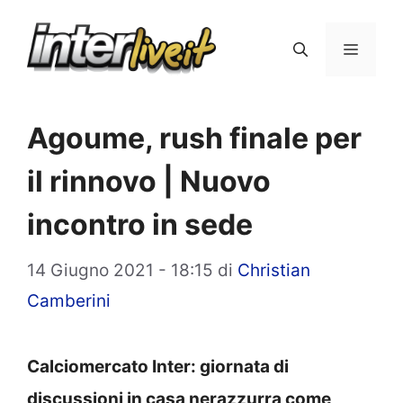
Vai
al
Menu
contenuto
Agoume, rush finale per
il rinnovo | Nuovo
incontro in sede
14 Giugno 2021 - 18:15
di
Christian
Camberini
Calciomercato Inter: giornata di
discussioni in casa nerazzurra come