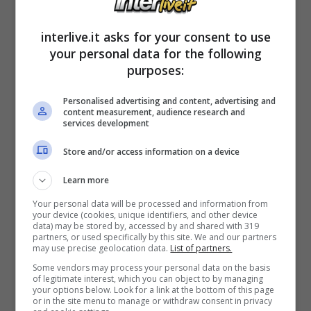
LEGGI ANCHE >>>
Agente Eriksen: “Non
interlive.it asks for your consent to use
your personal data for the following
molla, ma ora deve riposare” | La decisione
purposes:
dell’Inter
Personalised advertising and content, advertising and
content measurement, audience research and
services development
Calciomercato Inter, Paulo
Otavio con uno scambio:
Store and/or access information on a device
doppia ipotesi
Learn more
Your personal data will be processed and information from
your device (cookies, unique identifiers, and other device
data) may be stored by, accessed by and shared with 319
partners, or used specifically by this site. We and our partners
may use precise geolocation data.
List of partners.
Some vendors may process your personal data on the basis
of legitimate interest, which you can object to by managing
your options below. Look for a link at the bottom of this page
or in the site menu to manage or withdraw consent in privacy