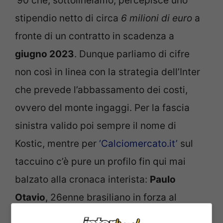
’90 che, sottolineiamo, percepisce uno
stipendio netto di circa
6 milioni di euro
a
fronte di un contratto in scadenza a
giugno 2023
. Dunque parliamo di cifre
non così in linea con la strategia dell’Inter
che prevede l’abbassamento dei costi,
ovvero del monte ingaggi. Per la fascia
sinistra valido poi sempre il nome di
Kostic, mentre per
‘Calciomercato.it’
sul
taccuino c’è pure un profilo fin qui mai
balzato alla cronaca interista:
Paulo
Otavio
, 26enne brasiliano in forza al
Wolfsburg
.