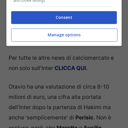
and cookie settings.
Consent
Manage options
Paulo Otavio in azione (Getty Images)
Per tutte le altre news di calciomercato e
non solo sull’Inter
CLICCA QUI
.
Otavio ha una valutazione di circa 8-10
milioni di euro, una cifra alla portata
dell’Inter dopo la partenza di Hakimi ma
anche ‘semplicemente’ di
Perisic
. Non è
escluso, però, che
Marotta
e
Ausilio