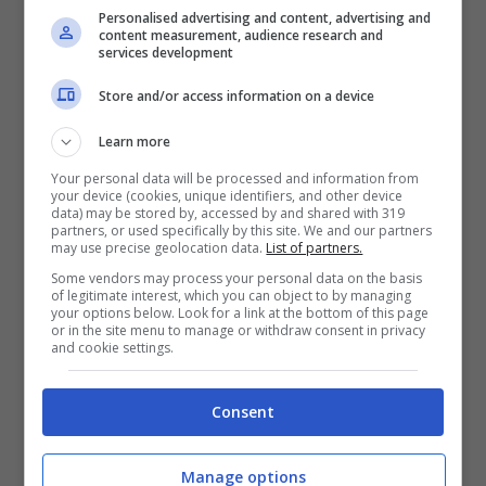
calciatore del
Siviglia
potrebbe aver voglia
Personalised advertising and content, advertising and
content measurement, audience research and
di tornare in Italia e Milano, non troppo
services development
lontano da Bergamo dove il giocatore è
Store and/or access information on a device
stato molto bene nell’esperienza
Learn more
all’Atalanta. Secondo l’ultima diretta serale
Your personal data will be processed and information from
di ‘Rai Sport’,
l’Inter vorrebbe far leva su
your device (cookies, unique identifiers, and other device
data) may be stored by, accessed by and shared with 319
partners, or used specifically by this site. We and our partners
questo per convincere il giocatore a
may use precise geolocation data.
List of partners.
trasferirsi in nerazzurro e regalare un
Some vendors may process your personal data on the basis
of legitimate interest, which you can object to by managing
rinforzo con i fiocchi ad
Inzaghi
.
your options below. Look for a link at the bottom of this page
or in the site menu to manage or withdraw consent in privacy
and cookie settings.
LEGGI ANCHE>>>
Guardiola ci prova |
Consent
Addio Inter: la Juventus può essere
decisiva
Manage options