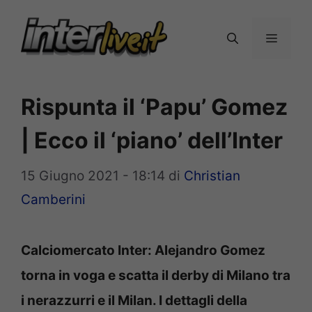
Vai
al
Menu
contenuto
Rispunta il ‘Papu’ Gomez
| Ecco il ‘piano’ dell’Inter
15 Giugno 2021 - 18:14
di
Christian
Camberini
Calciomercato Inter: Alejandro Gomez
torna in voga e scatta il derby di Milano tra
i nerazzurri e il Milan. I dettagli della