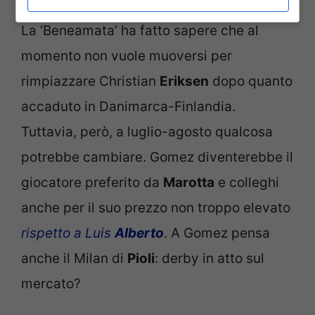
La ‘Beneamata’ ha fatto sapere che al
momento non vuole muoversi per
rimpiazzare Christian
Eriksen
dopo quanto
accaduto in Danimarca-Finlandia.
Tuttavia, però, a luglio-agosto qualcosa
potrebbe cambiare. Gomez diventerebbe il
giocatore preferito da
Marotta
e colleghi
anche per il suo prezzo non troppo elevato
rispetto a Luis
Alberto
. A Gomez pensa
anche il Milan di
Pioli
: derby in atto sul
mercato?