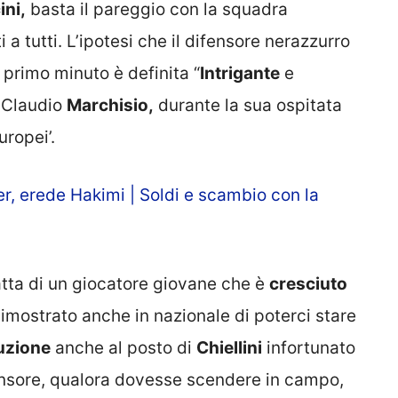
ni,
basta il pareggio con la squadra
 a tutti. L’ipotesi che il difensore nerazzurro
 primo minuto è definita “
Intrigante
e
a Claudio
Marchisio,
durante la sua ospitata
ropei’.
r, erede Hakimi | Soldi e scambio con la
ratta di un giocatore giovane che è
cresciuto
dimostrato anche in nazionale di poterci stare
uzione
anche al posto di
Chiellini
infortunato
ifensore, qualora dovesse scendere in campo,