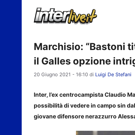
Vai
al
contenuto
Marchisio: “Bastoni ti
il Galles opzione intr
20 Giugno 2021 - 16:10
di
Luigi De Stefani
Inter, l’ex centrocampista Claudio M
possibilità di vedere in campo sin dall’i
giovane difensore nerazzurro Aless