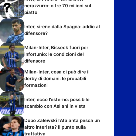
nerazzurro: oltre 70 milioni sul
piatto
Inter, sirene dalla Spagna: addio al
difensore?
Milan-Inter, Bisseck fuori per
infortunio: le condizioni del
difensore
Milan-Inter, cosa ci può dire il
derby di domani: le probabili
formazioni
Inter, ecco l’esterno: possibile
scambio con Asllani in vista
Dopo Zalewski l’Atalanta pesca un
altro interista? Il punto sulla
trattativa