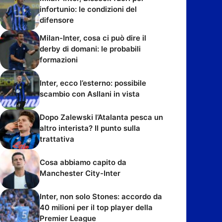
infortunio: le condizioni del
difensore
Milan-Inter, cosa ci può dire il
derby di domani: le probabili
formazioni
Inter, ecco l’esterno: possibile
scambio con Asllani in vista
Dopo Zalewski l’Atalanta pesca un
altro interista? Il punto sulla
trattativa
Cosa abbiamo capito da
Manchester City-Inter
Inter, non solo Stones: accordo da
40 milioni per il top player della
Premier League