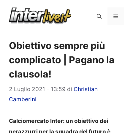
Vai
al
Menu
contenuto
Obiettivo sempre più
complicato | Pagano la
clausola!
2 Luglio 2021 - 13:59
di
Christian
Camberini
Calciomercato Inter: un obiettivo dei
nerazzurri per la squadra del futuro è