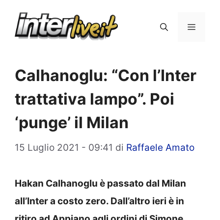
Vai
al
Menu
contenuto
Calhanoglu: “Con l’Inter
trattativa lampo”. Poi
‘punge’ il Milan
15 Luglio 2021 - 09:41
di
Raffaele Amato
Hakan Calhanoglu è passato dal Milan
all’Inter a costo zero. Dall’altro ieri è in
ritiro ad Appiano agli ordini di Simone