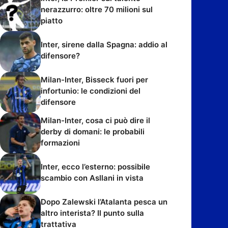
nerazzurro: oltre 70 milioni sul
piatto
Inter, sirene dalla Spagna: addio al
difensore?
Milan-Inter, Bisseck fuori per
infortunio: le condizioni del
difensore
Milan-Inter, cosa ci può dire il
derby di domani: le probabili
formazioni
Inter, ecco l’esterno: possibile
scambio con Asllani in vista
Dopo Zalewski l’Atalanta pesca un
altro interista? Il punto sulla
trattativa