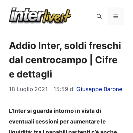
Vai
al
Menu
contenuto
Addio Inter, soldi freschi
dal centrocampo | Cifre
e dettagli
18 Luglio 2021 - 15:59
di
Giuseppe Barone
L’Inter si guarda intorno in vista di
eventuali cessioni per aumentare le
liquidità: tra i papabili partenti c’è anche