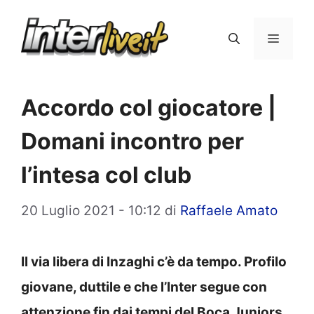
Vai
al
Menu
contenuto
Accordo col giocatore |
Domani incontro per
l’intesa col club
20 Luglio 2021 - 10:12
di
Raffaele Amato
Il via libera di Inzaghi c’è da tempo. Profilo
giovane, duttile e che l’Inter segue con
attenzione fin dai tempi del Boca Juniors.