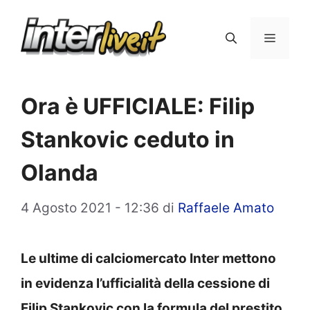
Vai
al
Menu
contenuto
Ora è UFFICIALE: Filip
Stankovic ceduto in
Olanda
4 Agosto 2021 - 12:36
di
Raffaele Amato
Le ultime di calciomercato Inter mettono
in evidenza l’ufficialità della cessione di
Filip Stankovic con la formula del prestito