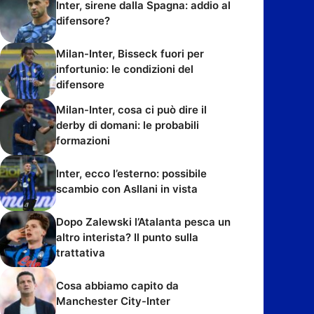
Inter, sirene dalla Spagna: addio al
difensore?
Milan-Inter, Bisseck fuori per
infortunio: le condizioni del
difensore
Milan-Inter, cosa ci può dire il
derby di domani: le probabili
formazioni
Inter, ecco l’esterno: possibile
scambio con Asllani in vista
Dopo Zalewski l’Atalanta pesca un
altro interista? Il punto sulla
trattativa
Cosa abbiamo capito da
Manchester City-Inter