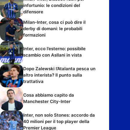
infortunio: le condizioni del
difensore
Milan-Inter, cosa ci può dire il
derby di domani: le probabili
formazioni
Inter, ecco l’esterno: possibile
scambio con Asllani in vista
Dopo Zalewski l’Atalanta pesca un
altro interista? Il punto sulla
trattativa
Cosa abbiamo capito da
Manchester City-Inter
Inter, non solo Stones: accordo da
40 milioni per il top player della
Premier League