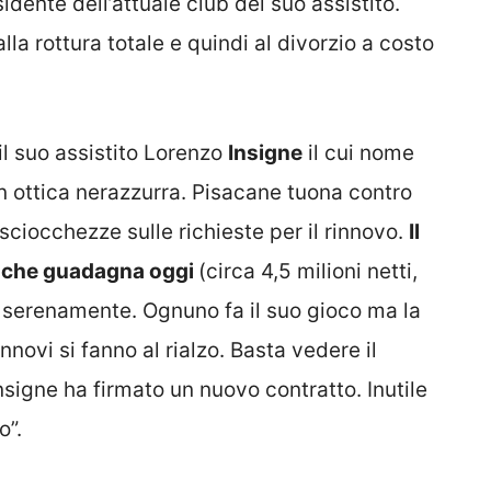
idente dell’attuale club del suo assistito.
la rottura totale e quindi al divorzio a costo
 il suo assistito Lorenzo
Insigne
il cui nome
in ottica nerazzurra. Pisacane tuona contro
 sciocchezze sulle richieste per il rinnovo.
Il
iò che guadagna oggi
(circa 4,5 milioni netti,
 serenamente. Ognuno fa il suo gioco ma la
nnovi si fanno al rialzo. Basta vedere il
nsigne ha firmato un nuovo contratto. Inutile
o”.