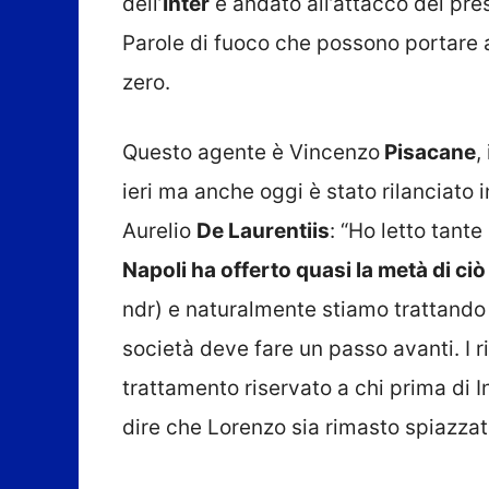
dell’
Inter
è andato all’attacco del pres
Parole di fuoco che possono portare al
zero.
Questo agente è Vincenzo
Pisacane
,
ieri ma anche oggi è stato rilanciato 
Aurelio
De Laurentiis
: “Ho letto tante
Napoli ha offerto quasi la metà di c
ndr) e naturalmente stiamo trattando
società deve fare un passo avanti. I ri
trattamento riservato a chi prima di I
dire che Lorenzo sia rimasto spiazzat