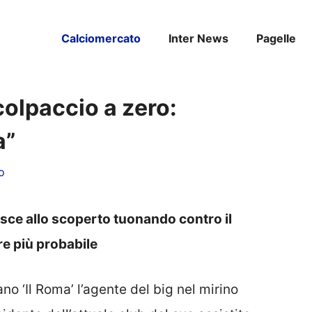
Calciomercato
Inter News
Pagelle
colpaccio a zero:
a”
o
 esce allo scoperto tuonando contro il
re più probabile
iano ‘Il Roma’ l’agente del big nel mirino