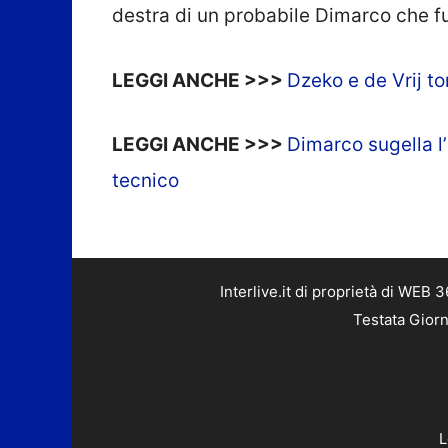
destra di un probabile Dimarco che f
LEGGI ANCHE >>>
Dzeko e de Vrij t
LEGGI ANCHE >>>
Dimarco sugella l
tecnico
Interlive.it di proprietà di WEB
Testata Giorn
L