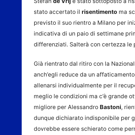
Stefan
de Vrij
è stato sottoposto a ri
stato accertato il
risentimento
ma sco
previsto il suo rientro a Milano per in
indicativa di un paio di settimane pri
differenziati. Salterà con certezza le
Già rientrato dal ritiro con la Nazion
anch’egli reduce da un affaticamento
allenarsi individualmente per il recu
meglio le condizioni ma c’è grande o
migliore per Alessandro
Bastoni
, rie
dunque dichiarato indisponibile per g
dovrebbe essere schierato come perno d