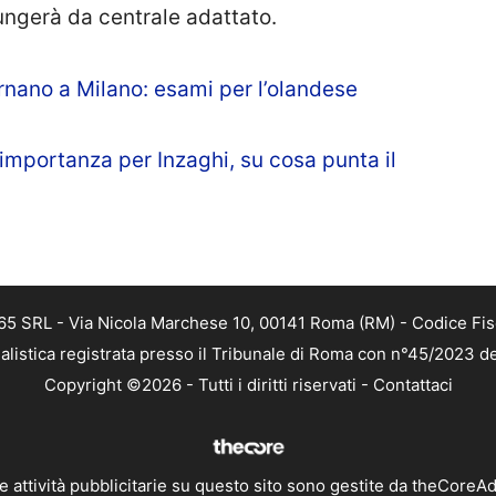
ungerà da centrale adattato.
ornano a Milano: esami per l’olandese
’importanza per Inzaghi, su cosa punta il
 365 SRL - Via Nicola Marchese 10, 00141 Roma (RM) - Codice Fis
alistica registrata presso il Tribunale di Roma con n°45/2023 
Copyright ©2026 - Tutti i diritti riservati -
Contattaci
e attività pubblicitarie su questo sito sono gestite da theCoreA