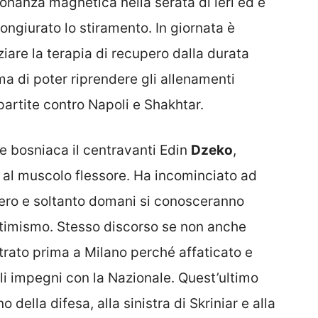
sonanza magnetica nella serata di ieri ed è
ngiurato lo stiramento. In giornata è
iziare la terapia di recupero dalla durata
ma di poter riprendere gli allenamenti
 partite contro Napoli e Shakhtar.
ale bosniaca il centravanti Edin
Dzeko
,
 al muscolo flessore. Ha incominciato ad
pero e soltanto domani si conosceranno
ttimismo. Stesso discorso se non anche
ntrato prima a Milano perché affaticato e
li impegni con la Nazionale. Quest’ultimo
ella difesa, alla sinistra di Skriniar e alla