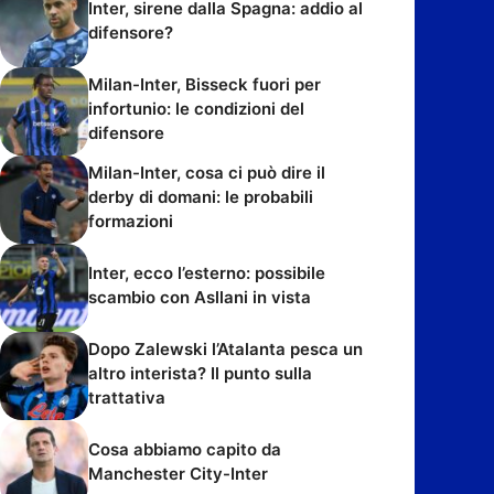
Inter, sirene dalla Spagna: addio al
difensore?
Milan-Inter, Bisseck fuori per
infortunio: le condizioni del
difensore
Milan-Inter, cosa ci può dire il
derby di domani: le probabili
formazioni
Inter, ecco l’esterno: possibile
scambio con Asllani in vista
Dopo Zalewski l’Atalanta pesca un
altro interista? Il punto sulla
trattativa
Cosa abbiamo capito da
Manchester City-Inter