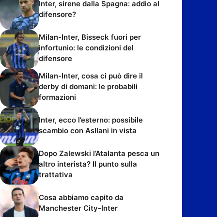
Inter, sirene dalla Spagna: addio al
difensore?
Milan-Inter, Bisseck fuori per
infortunio: le condizioni del
difensore
Milan-Inter, cosa ci può dire il
derby di domani: le probabili
formazioni
Inter, ecco l’esterno: possibile
scambio con Asllani in vista
Dopo Zalewski l’Atalanta pesca un
altro interista? Il punto sulla
trattativa
Cosa abbiamo capito da
Manchester City-Inter