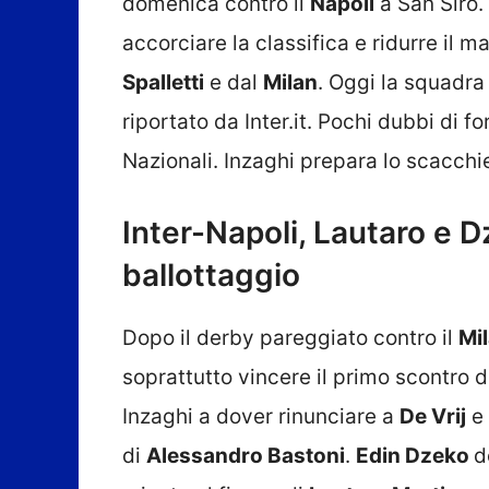
domenica contro il
Napoli
a San Siro.
accorciare la classifica e ridurre il m
Spalletti
e dal
Milan
. Oggi la squadr
riportato da Inter.it. Pochi dubbi di f
Nazionali. Inzaghi prepara lo scacchie
Inter-Napoli, Lautaro e D
ballottaggio
Dopo il derby pareggiato contro il
Mi
soprattutto vincere il primo scontro d
Inzaghi a dover rinunciare a
De Vrij
e
di
Alessandro Bastoni
.
Edin Dzeko
d