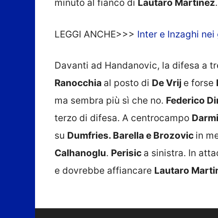
minuto al fianco di
Lautaro Martinez
.
LEGGI ANCHE>>>
Inter e Inzaghi ne
Davanti ad Handanovic, la difesa a 
Ranocchia
al posto di
De Vrij
e forse
ma sembra più sì che no.
Federico D
terzo di difesa. A centrocampo
Darm
su
Dumfries. Barella e Brozovic
in m
Calhanoglu
.
Perisic
a sinistra. In att
e dovrebbe affiancare
Lautaro Marti